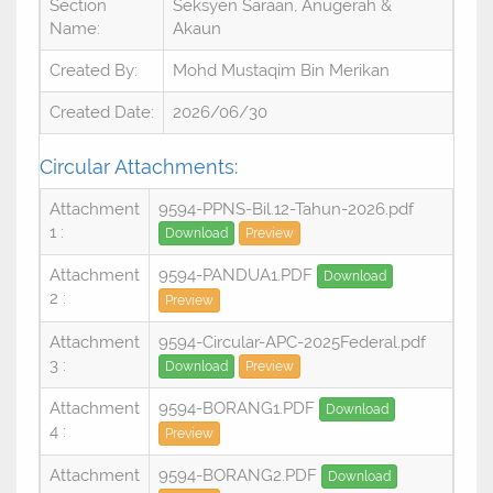
Section
Seksyen Saraan, Anugerah &
Name:
Akaun
Created By:
Mohd Mustaqim Bin Merikan
Created Date:
2026/06/30
Circular Attachments:
Attachment
9594-PPNS-Bil.12-Tahun-2026.pdf
1 :
Download
Preview
Attachment
9594-PANDUA1.PDF
Download
2 :
Preview
Attachment
9594-Circular-APC-2025Federal.pdf
3 :
Download
Preview
Attachment
9594-BORANG1.PDF
Download
4 :
Preview
Attachment
9594-BORANG2.PDF
Download