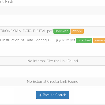
nti Rasli
PERKONGSIAN-DATA-DIGITAL.pdf
Download
Preview
Instruction-of-Data-Sharing-GI---9.9.2022.pdf
Download
Preview
No Internal Circular Link Found
No External Circular Link Found
Back to Search