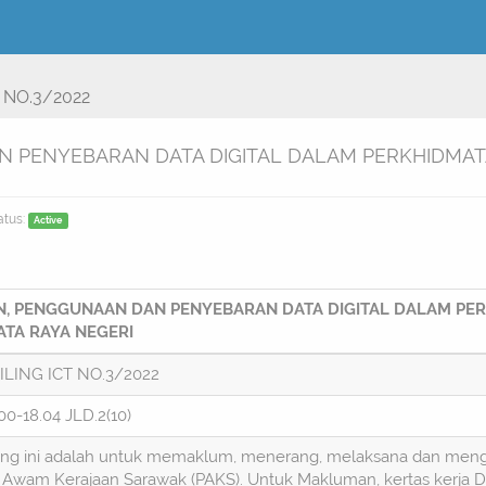
 NO.3/2022
 PENYEBARAN DATA DIGITAL DALAM PERKHIDMA
atus:
Active
N, PENGGUNAAN DAN PENYEBARAN DATA DIGITAL DALAM P
TA RAYA NEGERI
LING ICT NO.3/2022
-18.04 JLD.2(10)
ling ini adalah untuk memaklum, menerang, melaksana dan meng
Awam Kerajaan Sarawak (PAKS). Untuk Makluman, kertas kerja Dig