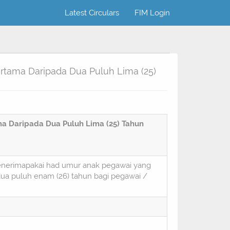
Latest Circulars
FIM Login
tama Daripada Dua Puluh Lima (25)
a Daripada Dua Puluh Lima (25) Tahun
menerimapakai had umur anak pegawai yang
dua puluh enam (26) tahun bagi pegawai /