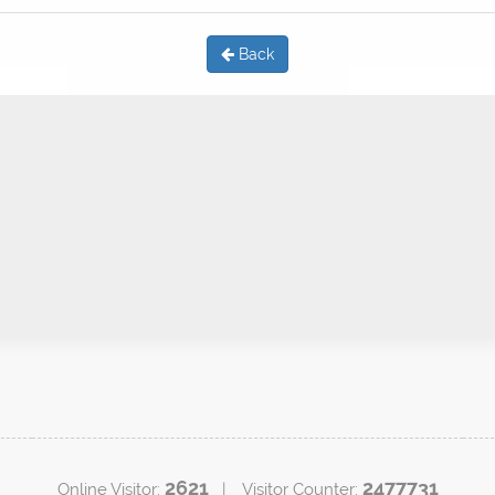
Back
2621
2477731
Online Visitor:
| Visitor Counter: