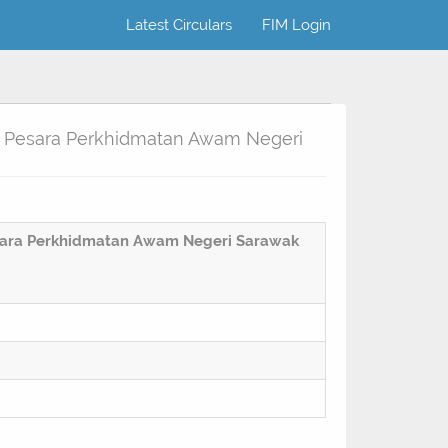
Latest Circulars
FIM Login
 Pesara Perkhidmatan Awam Negeri
sara Perkhidmatan Awam Negeri Sarawak