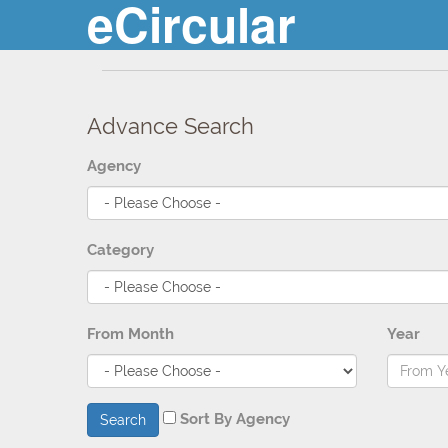
eCircular
Advance Search
Agency
Category
From Month
Year
Sort By Agency
Search