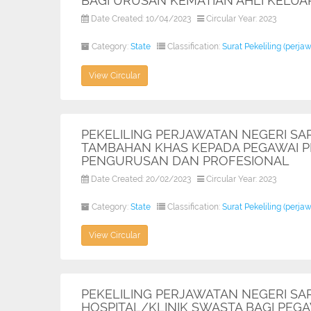
BAGI URUSAN KEMATIAN AHLI KELUA
Date Created: 10/04/2023
Circular Year: 2023
Category:
State
Classification:
Surat Pekeliling (perja
View Circular
PEKELILING PERJAWATAN NEGERI SA
TAMBAHAN KHAS KEPADA PEGAWAI
PENGURUSAN DAN PROFESIONAL
Date Created: 20/02/2023
Circular Year: 2023
Category:
State
Classification:
Surat Pekeliling (perja
View Circular
PEKELILING PERJAWATAN NEGERI S
HOSPITAL/KLINIK SWASTA BAGI PE