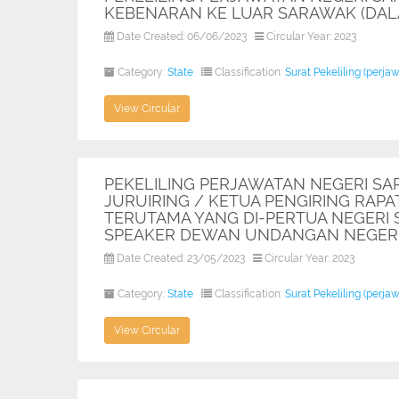
KEBENARAN KE LUAR SARAWAK (DALA
Date Created: 06/06/2023
Circular Year: 2023
Category:
State
Classification:
Surat Pekeliling (perja
View Circular
PEKELILING PERJAWATAN NEGERI SA
JURUIRING / KETUA PENGIRING RAPA
TERUTAMA YANG DI-PERTUA NEGERI
SPEAKER DEWAN UNDANGAN NEGERI,
Date Created: 23/05/2023
Circular Year: 2023
Category:
State
Classification:
Surat Pekeliling (perja
View Circular