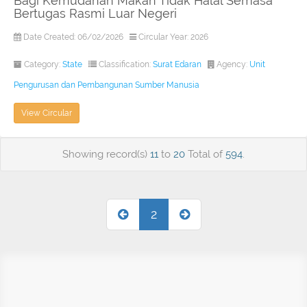
Bagi Kemudahan Makan Tidak Halal Semasa
Bertugas Rasmi Luar Negeri
Date Created: 06/02/2026
Circular Year: 2026
Category:
State
Classification:
Surat Edaran
Agency:
Unit
Pengurusan dan Pembangunan Sumber Manusia
View Circular
Showing record(s)
11
to
20
Total of
594
.
2