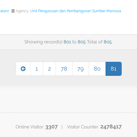
watan)
Agency:
Unit Pengurusan dan Pembangunan Sumber Manusia
Showing record(s)
801
to
805
Total of
805
.
1
2
78
79
80
81
3307
2478417
Online Visitor:
| Visitor Counter: