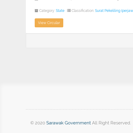
Category:
State
Classification:
Surat Pekeliling (perja
View Circular
© 2020
Sarawak Government
All Right Reserved.