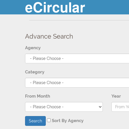
eCircular
Advance Search
Agency
Category
From Month
Year
Sort By Agency
Search